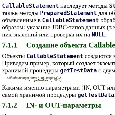
наследует методы
CallableStatement
S
также методы
для об
PreparedStatement
объявленные в
обраб
CallableStatement
образом: указание JDBC-типов данных (т.
них значений или проверка их на
.
NULL
7.1.1 Создание объекта Callabl
Объекты
создаются 
CallableStatement
Приведем пример, который создает экзем
хранимой процедуры
с двум
getTestData
Какими именно параметрами (IN, OUT или
самой хранимой процедуры
getTestData
7.1.2 IN- и OUT-параметры