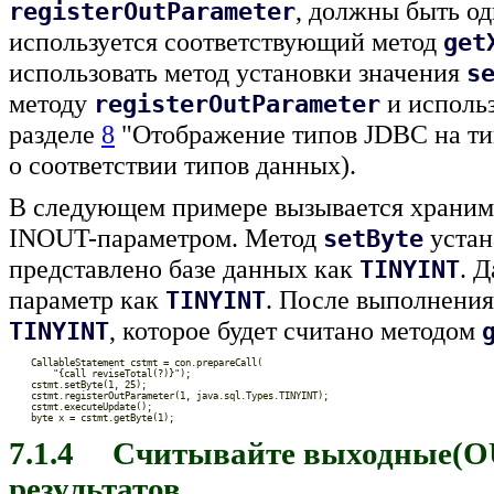
, должны быть о
registerOutParameter
используется соответствующий метод
get
использовать метод установки значения
s
методу
и исполь
registerOutParameter
разделе
8
"Отображение типов JDBC на ти
о соответствии типов данных).
В следующем примере вызывается храним
INOUT-параметром. Метод
устан
setByte
представлено базе данных как
. 
TINYINT
параметр как
. После выполнения
TINYINT
, которое будет считано методом
TINYINT
7.1.4 Считывайте выходные(OU
результатов