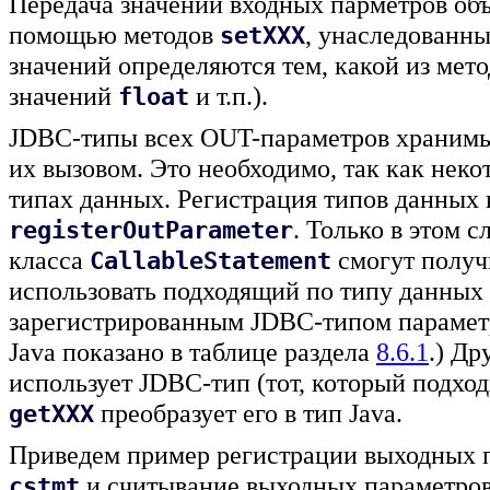
Передача значений входных парметров об
помощью методов
, унаследованн
setXXX
значений определяются тем, какой из мет
значений
и т.п.).
float
JDBC-типы всех OUT-параметров хранимы
их вызовом. Это необходимо, так как не
типах данных. Регистрация типов данных 
. Только в этом 
registerOutParameter
класса
смогут получ
CallableStatement
использовать подходящий по типу данных
зарегистрированным JDBC-типом параметр
Java показано в таблице раздела
8.6.1
.) Д
использует JDBC-тип (тот, который подход
преобразует его в тип Java.
getXXX
Приведем пример регистрации выходных 
и считывание выходных параметро
cstmt