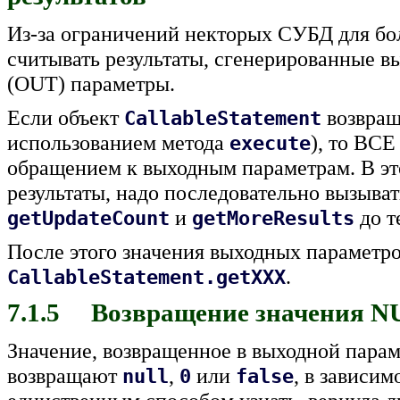
Из-за ограничений некторых СУБД для бо
считывать результаты, сгенерированные 
(OUT) параметры.
Если объект
возвращ
CallableStatement
использованием метода
), то ВС
execute
обращением к выходным параметрам. В это
результаты, надо последовательно вызыва
и
до т
getUpdateCount
getMoreResults
После этого значения выходных параметр
.
CallableStatement.getXXX
7.1.5 Возвращение значения N
Значение, возвращенное в выходной пара
возвращают
,
или
, в зависим
null
0
false