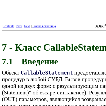
Contents
|
Prev
|
Next
|
Главная страница
JDBC
7 - Класс CallableStat
7.1 Введение
Объект
предоставля
CallableStatement
процедур в любой СУБД. Вызов процедуры
одной из двух форм: с результирующим пар
(Statement)" об escape-синтаксисе). Резу
(OUT) параметров, являющийся возвраща
могут иметь переменное число аргументов